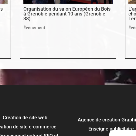
rs
Organisation du salon Européen du Bois
L’a
à Grenoble pendant 10 ans (Grenoble
cho
38)
Ten
Événement
Évé
Création de site web
Agence de création Graph
éation de site e-commerce
Enseigne publicitaire
érencement naturel SEO et