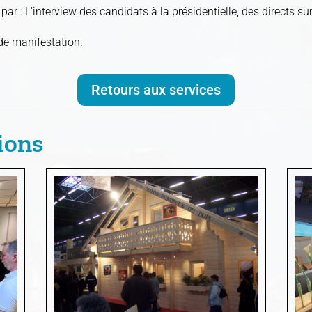
r : L'interview des candidats à la présidentielle, des directs su
de manifestation.
Retours aux services
ions