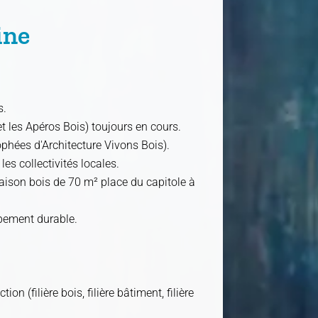
ine
s.
et les Apéros Bois) toujours en cours.
ophées d'Architecture Vivons Bois).
es collectivités locales.
aison bois de 70 m² place du capitole à
ppement durable.
n (filière bois, filière bâtiment, filière