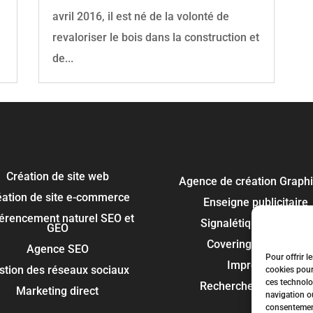
avril 2016, il est né de la volonté de
revaloriser le bois dans la construction et
de...
Création de site web
Agence de création Graph
éation de site e-commerce
Enseigne publicitaire
érencement naturel SEO et
Signalétique panneau
GEO
Covering et flocage
Agence SEO
Pour offrir l
Impression
stion des réseaux sociaux
cookies pour
ces technolo
Recherche de marque
Marketing direct
navigation ou
consentement 