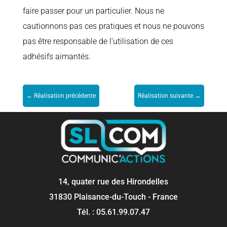
faire passer pour un particulier. Nous ne
cautionnons pas ces pratiques et nous ne pouvons
pas être responsable de l'utilisation de ces
adhésifs aimantés.
←
Réalisation précédente
Réalisation suivante
→
14, quater rue des Hirondelles
31830 Plaisance-du-Touch - France
Tél. : 05.61.99.07.47