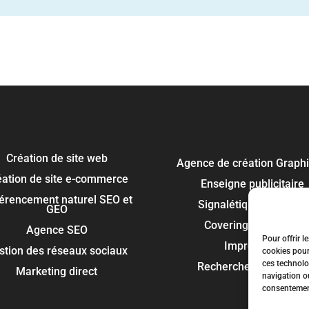
Création de site web
Agence de création Graph
éation de site e-commerce
Enseigne publicitaire
érencement naturel SEO et
Signalétique panneau
GEO
Covering et flocage
Agence SEO
Pour offrir l
Impression
stion des réseaux sociaux
cookies pour
ces technolo
Recherche de marque
Marketing direct
navigation ou
consentement 