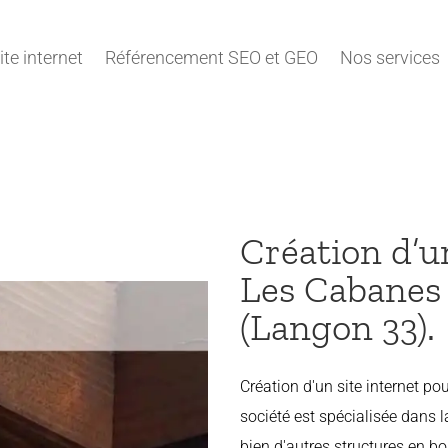
ite internet
Référencement SEO et GEO
Nos services
Création d’u
Les Cabanes
(Langon 33).
Création d'un site internet po
société est spécialisée dans l
bien d'autres structures en bo