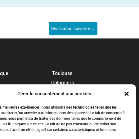
Réalisation suivante
→
ique
Toulouse
Colomiers
Blagnac
Gérer le consentement aux cookies
Tournefeuille
es meilleures expériences, nous utilisons des technologies telles que les
Plaisance-du-Touch
 stocker et/ou accéder aux informations des appareils. Le fait de consentir à
gies nous permettra de traiter des données telles que le comportement de
Balma
 les ID uniques sur ce site. Le fait de ne pas consentir ou de retirer son
peut avoir un effet négatif sur certaines caractéristiques et fonctions.