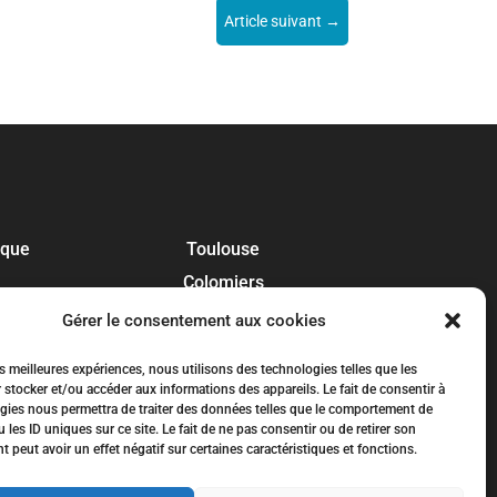
Article suivant
→
ique
Toulouse
Colomiers
Blagnac
Gérer le consentement aux cookies
Tournefeuille
es meilleures expériences, nous utilisons des technologies telles que les
Plaisance-du-Touch
 stocker et/ou accéder aux informations des appareils. Le fait de consentir à
gies nous permettra de traiter des données telles que le comportement de
Balma
 les ID uniques sur ce site. Le fait de ne pas consentir ou de retirer son
peut avoir un effet négatif sur certaines caractéristiques et fonctions.