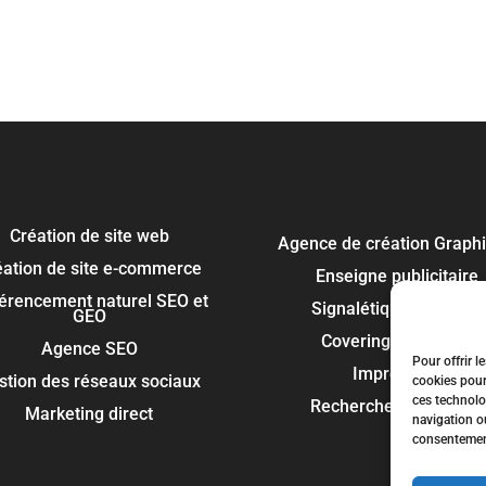
Création de site web
Agence de création Graph
éation de site e-commerce
Enseigne publicitaire
érencement naturel SEO et
Signalétique panneau
GEO
Covering et flocage
Agence SEO
Pour offrir l
Impression
stion des réseaux sociaux
cookies pour
ces technolo
Recherche de marque
Marketing direct
navigation ou
consentement 