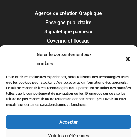
Agence de création Graphique
Enseigne publicitaire
Signalétique panneau
Covering et flocage
Impression
Gérer le consentement aux
Recherche de marque
cookies
Toulouse
Pour offrir les meilleures expériences, nous utilisons des technologies telles
que les cookies pour stocker et/ou accéder aux informations des appareils.
Colomiers
Le fait de consentir à ces technologies nous permettra de traiter des données
telles que le comportement de navigation ou les ID uniques sur ce site. Le
Blagnac
fait de ne pas consentir ou de retirer son consentement peut avoir un effet
Tournefeuille
négatif sur certaines caractéristiques et fonctions.
Plaisance-du-Touch
Accepter
Balma
Voir les préférences