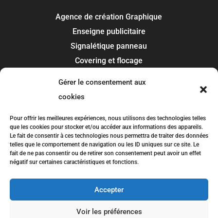
Agence de création Graphique
Enseigne publicitaire
Signalétique panneau
Covering et flocage
Impression
Gérer le consentement aux
Recherche de marque
cookies
Toulouse
Pour offrir les meilleures expériences, nous utilisons des technologies telles
que les cookies pour stocker et/ou accéder aux informations des appareils.
Colomiers
Le fait de consentir à ces technologies nous permettra de traiter des données
telles que le comportement de navigation ou les ID uniques sur ce site. Le
Blagnac
fait de ne pas consentir ou de retirer son consentement peut avoir un effet
Tournefeuille
négatif sur certaines caractéristiques et fonctions.
Plaisance-du-Touch
Accepter
Balma
Voir les préférences