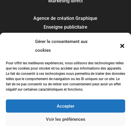
Marketing direct
Agence de création Graphique
Enseigne publicitaire
Signalétique panneau
Gérer le consentement aux
Covering et flocage
cookies
Impression
Recherche de marque
Pour offrir les meilleures expériences, nous utilisons des technologies telles
que les cookies pour stocker et/ou accéder aux informations des appareils.
Le fait de consentir à ces technologies nous permettra de traiter des données
telles que le comportement de navigation ou les ID uniques sur ce site. Le
Toulouse
fait de ne pas consentir ou de retirer son consentement peut avoir un effet
Colomiers
négatif sur certaines caractéristiques et fonctions.
Blagnac
Tournefeuille
Accepter
Plaisance-du-Touch
Voir les préférences
Balma