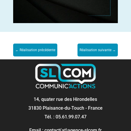
←
Réalisation précédente
Réalisation suivante
→
14, quater rue des Hirondelles
31830 Plaisance-du-Touch - France
Tél. : 05.61.99.07.47
Email : contact(at)agence-slcom.fr