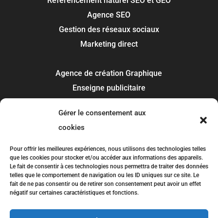
Référencement naturel SEO et GEO
Agence SEO
Gestion des réseaux sociaux
Marketing direct
Agence de création Graphique
Enseigne publicitaire
Signalétique panneau
Gérer le consentement aux
Covering et flocage
cookies
Impression
Recherche de marque
Pour offrir les meilleures expériences, nous utilisons des technologies telles
que les cookies pour stocker et/ou accéder aux informations des appareils.
Le fait de consentir à ces technologies nous permettra de traiter des données
Toulouse
telles que le comportement de navigation ou les ID uniques sur ce site. Le
fait de ne pas consentir ou de retirer son consentement peut avoir un effet
Colomiers
négatif sur certaines caractéristiques et fonctions.
Blagnac