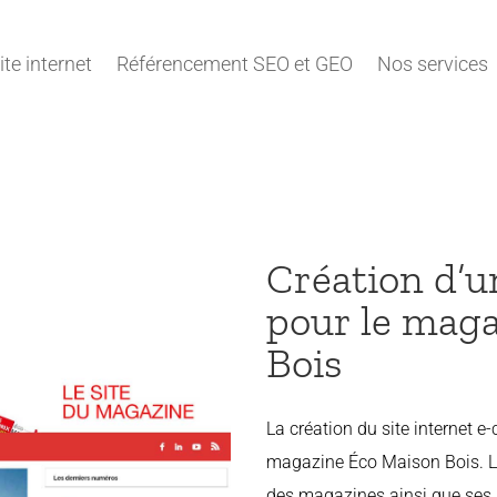
ite internet
Référencement SEO et GEO
Nos services
Création d’u
pour le mag
Bois
La création du site internet 
magazine Éco Maison Bois. L'i
des magazines ainsi que ses