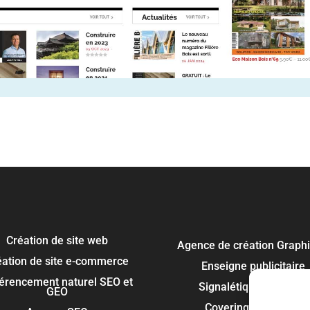
Création de site web
Agence de création Graph
éation de site e-commerce
Enseigne publicitaire
érencement naturel SEO et
Signalétique panneau
GEO
Covering et flocage