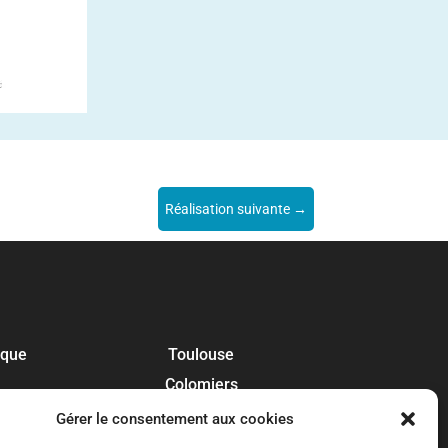
Réalisation suivante
→
ique
Toulouse
Colomiers
Blagnac
Gérer le consentement aux cookies
Tournefeuille