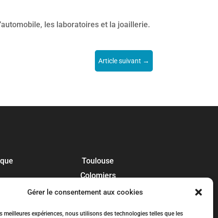
tomobile, les laboratoires et la joaillerie.
Article suivant
→
ique
Toulouse
Colomiers
Blagnac
Gérer le consentement aux cookies
Tournefeuille
es meilleures expériences, nous utilisons des technologies telles que les