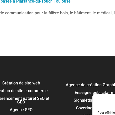
 basée à Plaisance-du-Touch Toulouse
mmunication pour la filière bois, le bâtiment, le médical, l’au
Création de site web
Agence de création Graph
éation de site e-commerce
Enseigne publicitaire
érencement naturel SEO et
Signalétique panneau
GEO
Covering et flocage
Agence SEO
Pour offrir l