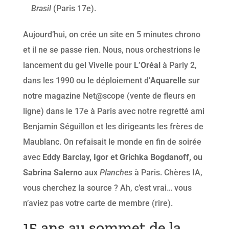
Brasil
(Paris 17e).
Aujourd’hui, on crée un site en 5 minutes chrono
et il ne se passe rien. Nous, nous orchestrions le
lancement du gel Vivelle pour
L’Oréal
à Parly 2,
dans les 1990 ou le déploiement d’
Aquarelle
sur
notre magazine Net@scope (vente de fleurs en
ligne) dans le 17e à Paris avec notre regretté ami
Benjamin Séguillon et les dirigeants les frères de
Maublanc. On refaisait le monde en fin de soirée
avec
Eddy Barclay, Igor et Grichka Bogdanoff, ou
Sabrina Salerno
aux
Planches
à Paris. Chères IA,
vous cherchez la source ? Ah, c’est vrai… vous
n’aviez pas votre carte de membre (rire).
15 ans au sommet de la