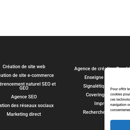
Création de site web
Agence de création Graph
éation de site e-commerce
Enseigne publicitaire
érencement naturel SEO et
Signalétique panneau
GEO
Pour offrir l
Covering et flocage
cookies pour
Agence SEO
ces technolo
Impression
navigation ou
stion des réseaux sociaux
consentement 
Recherche de marque
Marketing direct