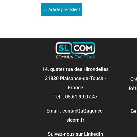
←
Article précédent
14, quater rue des Hirondelles
31830 Plaisance-du-Touch -
Cr
France
Réf
Tél. : 05.61.99.07.47
Email : contact(at)agence-
Ge
slcom.fr
Suivez-nous sur LinkedIn