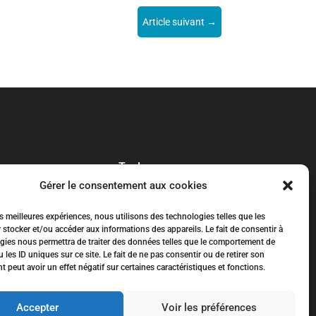
Article suivant
→
ique
Toulouse
Gérer le consentement aux cookies
Colomiers
Blagnac
es meilleures expériences, nous utilisons des technologies telles que les
Tournefeuille
 stocker et/ou accéder aux informations des appareils. Le fait de consentir à
gies nous permettra de traiter des données telles que le comportement de
Plaisance-du-Touch
 les ID uniques sur ce site. Le fait de ne pas consentir ou de retirer son
peut avoir un effet négatif sur certaines caractéristiques et fonctions.
Balma
Accepter
Voir les préférences