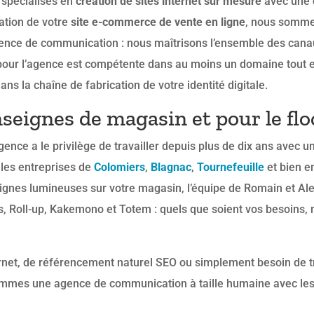
 spécialisés en
création de sites internet sur mesure
avec une
ation de votre
site e-commerce de vente en ligne
, nous somme
agence de communication : nous maîtrisons l’ensemble des canau
our l’agence est compétente dans au moins un domaine tout en 
dans la chaîne de fabrication de votre identité digitale.
seignes de magasin et pour le flo
gence a le privilège de travailler depuis plus de dix ans avec 
 les entreprises de
Colomiers
,
Blagnac
,
Tournefeuille
et bien e
ignes lumineuses sur votre magasin, l’équipe de Romain et Ale
res, Roll-up, Kakemono et Totem : quels que soient vos besoins
ternet, de référencement naturel SEO ou simplement besoin de 
mmes une agence de communication à taille humaine avec le