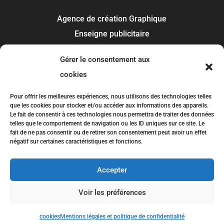
Agence de création Graphique
Enseigne publicitaire
Signalétique panneau
Gérer le consentement aux
Covering et flocage
cookies
Impression
Recherche de marque
Pour offrir les meilleures expériences, nous utilisons des technologies telles
que les cookies pour stocker et/ou accéder aux informations des appareils.
Le fait de consentir à ces technologies nous permettra de traiter des données
Toulouse
telles que le comportement de navigation ou les ID uniques sur ce site. Le
fait de ne pas consentir ou de retirer son consentement peut avoir un effet
Colomiers
négatif sur certaines caractéristiques et fonctions.
Blagnac
Tournefeuille
Accepter
Plaisance-du-Touch
Voir les préférences
Balma
cookies
Mentions légales et politique de confidentialité