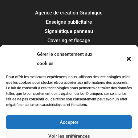
Agence de création Graphique
Enseigne publicitaire
Signalétique panneau
Covering et flocage
Impression
Gérer le consentement aux
Recherche de marque
cookies
Toulouse
Pour offrir les meilleures expériences, nous utilisons des technologies telles
que les cookies pour stocker et/ou accéder aux informations des appareils.
Colomiers
Le fait de consentir à ces technologies nous permettra de traiter des données
telles que le comportement de navigation ou les ID uniques sur ce site. Le
Blagnac
fait de ne pas consentir ou de retirer son consentement peut avoir un effet
Tournefeuille
négatif sur certaines caractéristiques et fonctions.
Plaisance-du-Touch
Accepter
Balma
Voir les préférences