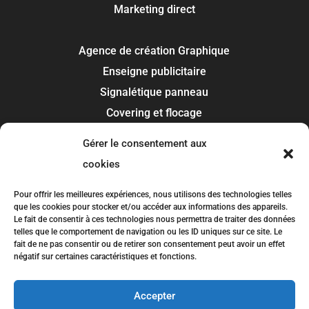
Marketing direct
Agence de création Graphique
Enseigne publicitaire
Signalétique panneau
Covering et flocage
Impression
Gérer le consentement aux
Recherche de marque
cookies
Toulouse
Pour offrir les meilleures expériences, nous utilisons des technologies telles
que les cookies pour stocker et/ou accéder aux informations des appareils.
Colomiers
Le fait de consentir à ces technologies nous permettra de traiter des données
telles que le comportement de navigation ou les ID uniques sur ce site. Le
Blagnac
fait de ne pas consentir ou de retirer son consentement peut avoir un effet
Tournefeuille
négatif sur certaines caractéristiques et fonctions.
Plaisance-du-Touch
Accepter
Balma