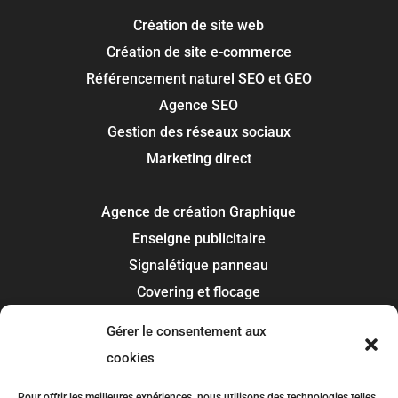
Création de site web
Création de site e-commerce
Référencement naturel SEO et GEO
Agence SEO
Gestion des réseaux sociaux
Marketing direct
Agence de création Graphique
Enseigne publicitaire
Signalétique panneau
Covering et flocage
Impression
Gérer le consentement aux
Recherche de marque
cookies
Pour offrir les meilleures expériences, nous utilisons des technologies telles