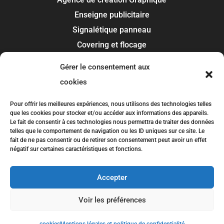
Enseigne publicitaire
Signalétique panneau
Covering et flocage
Impression
Gérer le consentement aux
Recherche de marque
cookies
Toulouse
Pour offrir les meilleures expériences, nous utilisons des technologies telles
que les cookies pour stocker et/ou accéder aux informations des appareils.
Colomiers
Le fait de consentir à ces technologies nous permettra de traiter des données
telles que le comportement de navigation ou les ID uniques sur ce site. Le
Blagnac
fait de ne pas consentir ou de retirer son consentement peut avoir un effet
Tournefeuille
négatif sur certaines caractéristiques et fonctions.
Plaisance-du-Touch
Accepter
Balma
Voir les préférences
SLCOM © Copyright
2026
| Conception
SLCOM
|
Mentions légales et politique de confidentialité