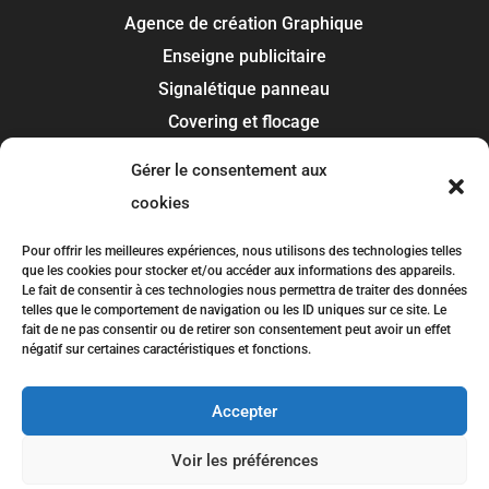
Agence de création Graphique
Enseigne publicitaire
Signalétique panneau
Covering et flocage
Impression
Gérer le consentement aux
Recherche de marque
cookies
Toulouse
Pour offrir les meilleures expériences, nous utilisons des technologies telles
que les cookies pour stocker et/ou accéder aux informations des appareils.
Colomiers
Le fait de consentir à ces technologies nous permettra de traiter des données
telles que le comportement de navigation ou les ID uniques sur ce site. Le
Blagnac
fait de ne pas consentir ou de retirer son consentement peut avoir un effet
Tournefeuille
négatif sur certaines caractéristiques et fonctions.
Plaisance-du-Touch
Accepter
Balma
Voir les préférences
SLCOM © Copyright
2026
| Conception
SLCOM
|